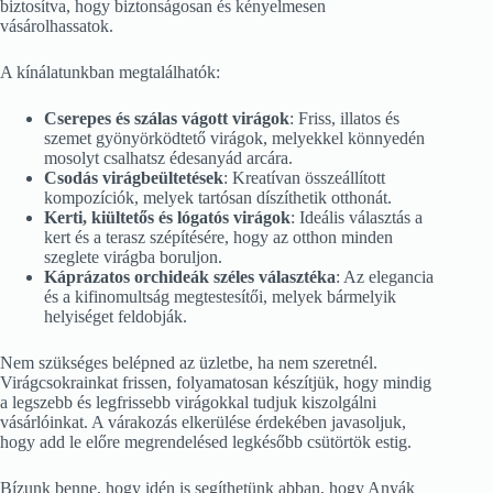
biztosítva, hogy biztonságosan és kényelmesen
vásárolhassatok.
A kínálatunkban megtalálhatók:
Cserepes és szálas vágott virágok
: Friss, illatos és
szemet gyönyörködtető virágok, melyekkel könnyedén
mosolyt csalhatsz édesanyád arcára.
Csodás virágbeültetések
: Kreatívan összeállított
kompozíciók, melyek tartósan díszíthetik otthonát.
Kerti, kiültetős és lógatós virágok
: Ideális választás a
kert és a terasz szépítésére, hogy az otthon minden
szeglete virágba boruljon.
Káprázatos orchideák széles választéka
: Az elegancia
és a kifinomultság megtestesítői, melyek bármelyik
helyiséget feldobják.
Nem szükséges belépned az üzletbe, ha nem szeretnél.
Virágcsokrainkat frissen, folyamatosan készítjük, hogy mindig
a legszebb és legfrissebb virágokkal tudjuk kiszolgálni
vásárlóinkat. A várakozás elkerülése érdekében javasoljuk,
hogy add le előre megrendelésed legkésőbb csütörtök estig.
Bízunk benne, hogy idén is segíthetünk abban, hogy Anyák