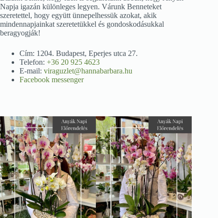
Napja igazán különleges legyen. Várunk Benneteket
szeretettel, hogy együtt ünnepelhessük azokat, akik
mindennapjainkat szeretetükkel és gondoskodásukkal
beragyogják!
Cím: 1204. Budapest, Eperjes utca 27.
Telefon:
+36 20 925 4623
E-mail:
viraguzlet@hannabarbara.hu
Facebook messenger