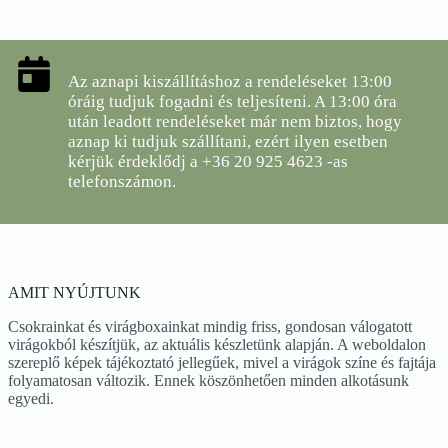
Az aznapi kiszállításhoz a rendeléseket 13:00
óráig tudjuk fogadni és teljesíteni. A 13:00 óra
után leadott rendeléseket már nem biztos, hogy
aznap ki tudjuk szállítani, ezért ilyen esetben
kérjük érdeklődj a
+36 20 925 4623
-as
telefonszámon.
AMIT NYÚJTUNK
Csokrainkat és virágboxainkat mindig friss, gondosan válogatott
virágokból készítjük, az aktuális készletünk alapján. A weboldalon
szereplő képek tájékoztató jellegűek, mivel a virágok színe és fajtája
folyamatosan változik. Ennek köszönhetően minden alkotásunk
egyedi.