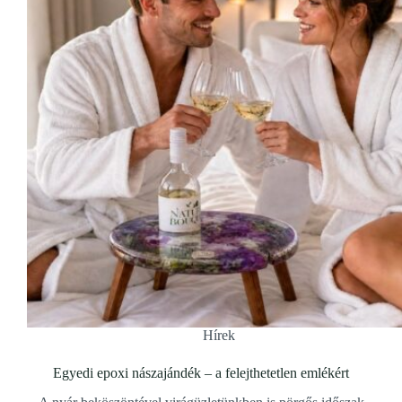
Hírek
Egyedi epoxi nászajándék – a felejthetetlen emlékért