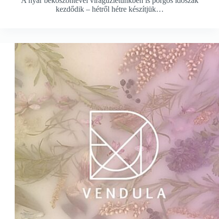
A nyár beköszöntével virágüzletünkben is pörgős időszak
kezdődik – hétről hétre készítjük…