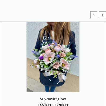
Mosolyra fakadva
Ártartomány:
16.000
Ft
–
24.500
Ft