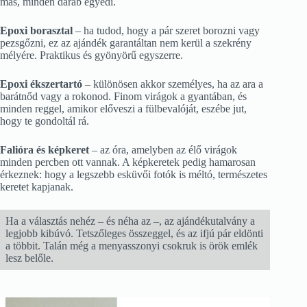
más, minden darab egyedi.
Epoxi borasztal
– ha tudod, hogy a pár szeret borozni vagy
pezsgőzni, ez az ajándék garantáltan nem kerül a szekrény
mélyére. Praktikus és gyönyörű egyszerre.
Epoxi ékszertartó
– különösen akkor személyes, ha az ara a
barátnőd vagy a rokonod. Finom virágok a gyantában, és
minden reggel, amikor előveszi a fülbevalóját, eszébe jut,
hogy te gondoltál rá.
Falióra és képkeret
– az óra, amelyben az élő virágok
minden percben ott vannak. A képkeretek pedig hamarosan
érkeznek: hogy a legszebb esküvői fotók is méltó, természetes
keretet kapjanak.
Ha a választás nehéz – és néha az –, az ajándékutalvány a
legjobb kibúvó. Tetszőleges összeggel, és az ifjú pár eldönti
a többit. Talán még a menyasszonyi csokruk is örök emlék
lesz belőle.