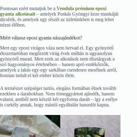
Pontosan ezért mutatjuk be a
Vendula prémium epoxi
gyanta alkotásait
– amelyek Puskás Gyöngyi keze munkáját
dicsérik, és amelyek egy részét az üzletünkben is meg lehet
nézni élőben.
Miért válassz epoxi gyanta nászajándékot?
Mert egy epoxi virágos váza nem hervad el. Egy gyönyörű
ékszertartóban megőrzött virág évek múltán is ugyanolyan
gyönyörű marad. Mert ezek az alkotások nem dísztárgyak a
szó hagyományos értelmében – hanem apró emlékőrzők,
amelyek a lakás egy-egy sarkában csendesen mesélnek arról,
honnan indult el két ember közös élete.
A természet szépségei tartós, elegáns formában élnek tovább
ezekben a darabokban. Nem tömeggyártott ajándék, hanem
valami, amiből nem készül két egyforma darab – így a esélye
is csekély annak, hogy mástól egyáltalán hasonlót kapna.