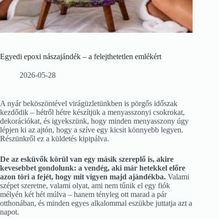
Egyedi epoxi nászajándék – a felejthetetlen emlékért
2026-05-28
A nyár beköszöntével virágüzletünkben is pörgős időszak
kezdődik – hétről hétre készítjük a menyasszonyi csokrokat,
dekorációkat, és igyekszünk, hogy minden menyasszony úgy
lépjen ki az ajtón, hogy a szíve egy kicsit könnyebb legyen.
Részünkről ez a küldetés kipipálva.
De az esküvők körül van egy másik szereplő is, akire
kevesebbet gondolunk: a vendég, aki már hetekkel előre
azon töri a fejét, hogy mit vigyen majd ajándékba.
Valami
szépet szeretne, valami olyat, ami nem tűnik el egy fiók
mélyén két hét múlva – hanem tényleg ott marad a pár
otthonában, és minden egyes alkalommal eszükbe juttatja azt a
napot.