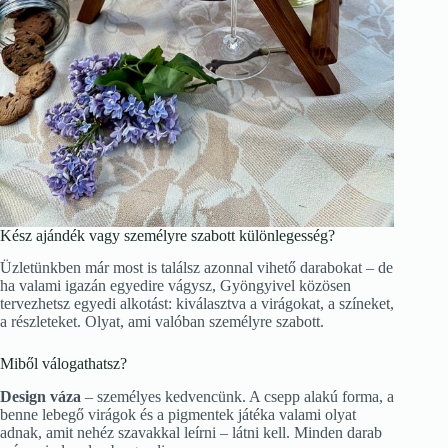
Kész ajándék vagy személyre szabott különlegesség?
Üzletünkben már most is találsz azonnal vihető darabokat – de
ha valami igazán egyedire vágysz, Gyöngyivel közösen
tervezhetsz egyedi alkotást: kiválasztva a virágokat, a színeket,
a részleteket. Olyat, ami valóban személyre szabott.
Miből válogathatsz?
Design váza
– személyes kedvencünk. A csepp alakú forma, a
benne lebegő virágok és a pigmentek játéka valami olyat
adnak, amit nehéz szavakkal leírni – látni kell. Minden darab