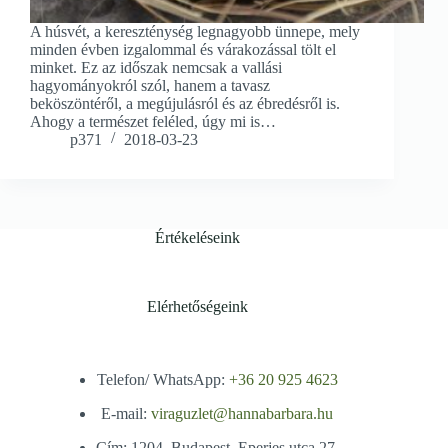
A húsvét, a kereszténység legnagyobb ünnepe, mely
minden évben izgalommal és várakozással tölt el
minket. Ez az időszak nemcsak a vallási
hagyományokról szól, hanem a tavasz
beköszöntéről, a megújulásról és az ébredésről is.
Ahogy a természet feléled, úgy mi is…
p371
2018-03-23
Értékeléseink
Elérhetőségeink
Telefon/ WhatsApp:
+36 20 925 4623
E-mail:
viraguzlet@hannabarbara.hu
Cím: 1204. Budapest, Eperjes utca 27.