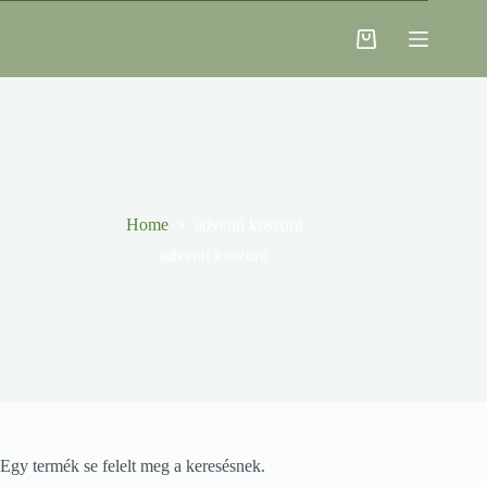
Skip
to
Shopping
content
cart
Home
adventi koszorú
adventi koszorú
Egy termék se felelt meg a keresésnek.