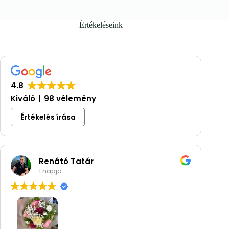
Értékeléseink
4.8
Kiváló
98 vélemény
Értékelés írása
Renátó Tatár
1 napja
Nag
hog
szó