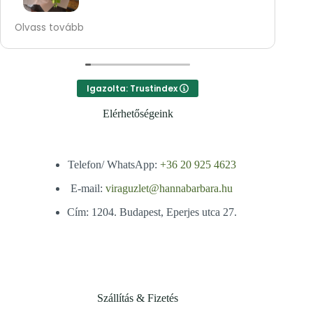
elk
szí
Nagyon kedvesek! Szépek a virágok!
Olvass tovább
Olv
min
dip
Kös
Igazolta: Trustindex
Elérhetőségeink
Telefon/ WhatsApp:
+36 20 925 4623
E-mail:
viraguzlet@hannabarbara.hu
Cím: 1204. Budapest, Eperjes utca 27.
Szállítás & Fizetés