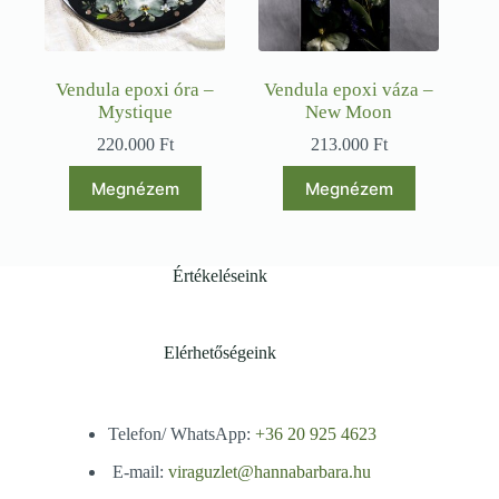
Vendula epoxi óra –
Vendula epoxi váza –
Mystique
New Moon
220.000
Ft
213.000
Ft
Megnézem
Megnézem
Értékeléseink
Elérhetőségeink
Telefon/ WhatsApp:
+36 20 925 4623
E-mail:
viraguzlet@hannabarbara.hu