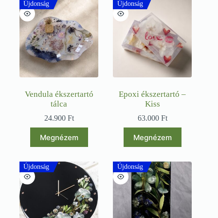
Újdonság
Újdonság
Vendula ékszertartó
Epoxi ékszertartó –
tálca
Kiss
24.900
Ft
63.000
Ft
Megnézem
Megnézem
Újdonság
Újdonság