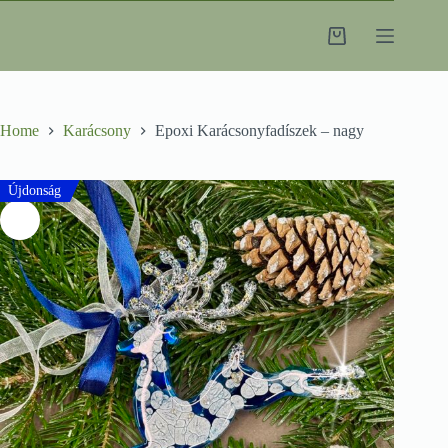
Skip
to
Shopping
content
cart
Home
Karácsony
Epoxi Karácsonyfadíszek – nagy
Újdonság