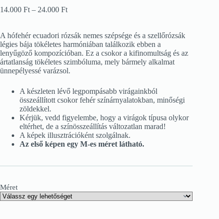
Ártartomány:
14.000
Ft
–
24.000
Ft
14.000 Ft
-
A hófehér ecuadori rózsák nemes szépsége és a szellőrózsák
24.000 Ft
légies bája tökéletes harmóniában találkozik ebben a
lenyűgöző kompozícióban. Ez a csokor a kifinomultság és az
ártatlanság tökéletes szimbóluma, mely bármely alkalmat
ünnepélyessé varázsol.
A készleten lévő legpompásabb virágainkból
összeállított csokor fehér színárnyalatokban, minőségi
zöldekkel.
Kérjük, vedd figyelembe, hogy a virágok típusa olykor
eltérhet, de a színösszeállítás változatlan marad!
A képek illusztrációként szolgálnak.
Az első képen egy M-es méret látható.
Méret