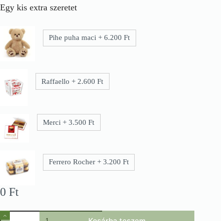
Egy kis extra szeretet
Pihe puha maci
+
6.200 Ft
Raffaello
+
2.600 Ft
Merci
+
3.500 Ft
Ferrero Rocher
+
3.200 Ft
0
Ft
Fehér
Kosárba teszem